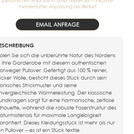
persönlichen Anprobe in unser Atelier ein – inklusive
meisterhafter Anpassung bei Bedarf.
EMAIL ANFRAGE
ESCHREIBUNG
olen Sie sich die unberührte Natur des Nordens
n Ihre Garderobe mit diesem authentischen
orweger Pullover. Gefertigt aus 100 % reiner,
icker Wolle, besticht dieses Stück durch sein
konisches Strickmuster und seine
nvergleichliche Wärmeleistung. Der klassische
undkragen sorgt für eine harmonische, zeitlose
ilhouette, während die robuste Faserstruktur des
aturmaterials für maximale Langlebigkeit
arantiert. Dieses Kleidungsstück ist mehr als nur
in Pullover – es ist ein Stück textile