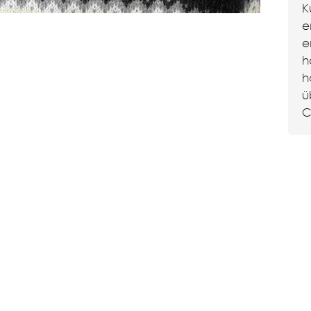
K
e
e
h
h
ü
C