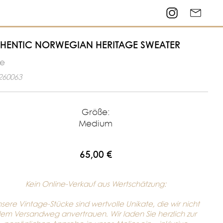
HENTIC NORWEGIAN HERITAGE SWEATER
le
260063
Größe:
Medium
65,00 €
Kein Online-Verkauf aus Wertschätzung:
sere Vintage-Stücke sind wertvolle Unikate, die wir nicht
em Versandweg anvertrauen. Wir laden Sie herzlich zur