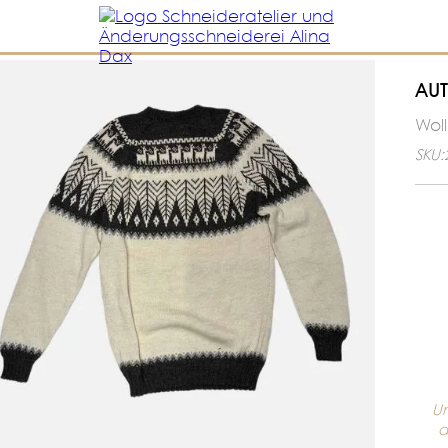
AUT
Wol
SKU:
Un
d