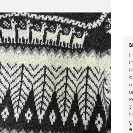
B
H
i
N
d
i
u
R
S
N
g
e