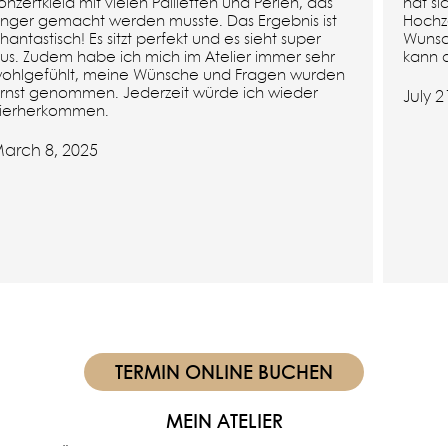
onzertkleid mit vielen Pailletten und Perlen, das
hat s
nger gemacht werden musste. Das Ergebnis ist
Hochz
hantastisch! Es sitzt perfekt und es sieht super
Wunsch
us. Zudem habe ich mich im Atelier immer sehr
kann 
ohlgefühlt, meine Wünsche und Fragen wurden
rnst genommen. Jederzeit würde ich wieder
July 2
ierherkommen.
arch 8, 2025
TERMIN ONLINE BUCHEN
MEIN ATELIER