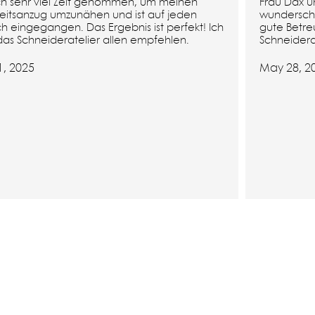
ich sehr viel Zeit genommen, um meinen
Frau Dax un
eitsanzug umzunähen und ist auf jeden
wunderschö
 eingegangen. Das Ergebnis ist perfekt! Ich
gute Betre
das Schneideratelier allen empfehlen.
Schneidera
1, 2025
May 28, 2