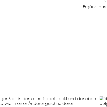
v
Ergänzt dur