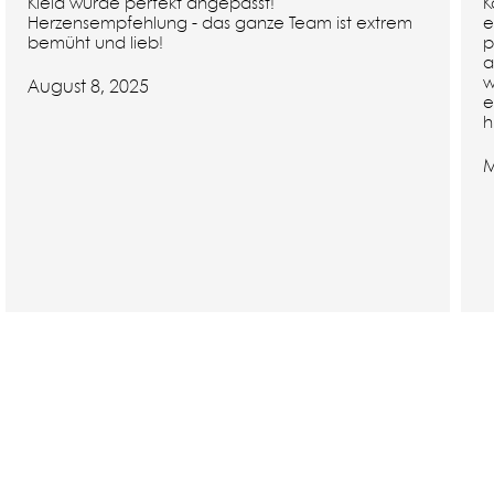
Kleid wurde perfekt angepasst!
K
Herzensempfehlung - das ganze Team ist extrem
e
bemüht und lieb!
p
a
w
August 8, 2025
e
h
M