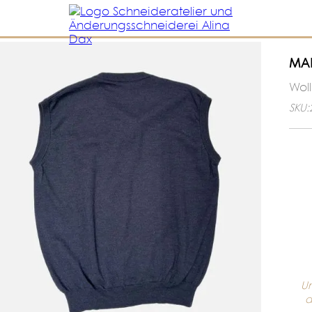
MAD
Wol
SKU:
Un
d