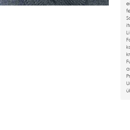
e
f
S
i
L
F
k
k
F
a
P
U
ü