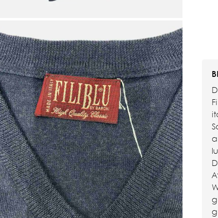
B
D
F
i
S
a
l
D
A
W
g
g