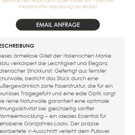
persönlichen Anprobe in unser Atelier ein – inklusive
meisterhafter Anpassung bei Bedarf.
EMAIL ANFRAGE
ESCHREIBUNG
ieses ärmellose Gillet der italienischen Marke
iliblu verkörpert die Leichtigkeit und Eleganz
talienischer Strickkunst. Gefertigt aus feinster
churwolle, besticht das Stück durch eine
ußergewöhnlich zarte Faserstruktur, die für ein
uxuriöses Tragegefühl und eine edle Optik sorgt.
ie reine Naturwolle garantiert eine optimale
tmungsaktivität bei gleichzeitig sanfter
ärmeentwicklung – ein ideales Essential für
ehobene Ganzjahres-Looks. Der präzise
earbeitete V-Ausschnitt verleiht dem Pullover