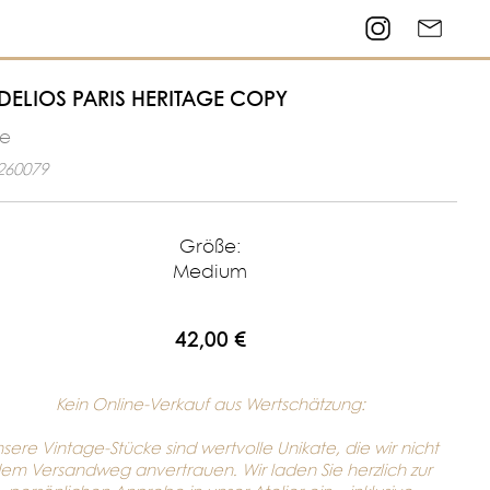
ELIOS PARIS HERITAGE COPY
le
260079
Größe:
Medium
42,00 €
Kein Online-Verkauf aus Wertschätzung:
sere Vintage-Stücke sind wertvolle Unikate, die wir nicht
em Versandweg anvertrauen. Wir laden Sie herzlich zur