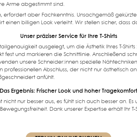
Ihre Arme abgestimmt sind.
 erfordert aber Fachkenntnis. Unsachgemäß gekürzte 
inen billigen Look verleiht. Wir stellen sicher, dass da
Unser präziser Service für Ihre T-Shirts
tailgenauigkeit ausgelegt, um die Ästhetik Ihres T-Shirt
est und markieren die Schnittlinie. Anschließend schn
enden unsere Schneider:innen spezielle Nähtechnike
nen professionellen Abschluss, der nicht nur ästhetisch 
aßgeschneidert anfühlt.
Das Ergebnis: Frischer Look und hoher Tragekomfor
t nicht nur besser aus, es fühlt sich auch besser an. Es
egungsfreiheit. Dank unserer Expertise erhält Ihr T-Shir